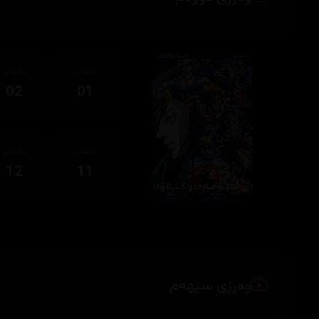
ئەڵقەی
ئەڵقەی
02
01
ئەڵقەی
ئەڵقەی
12
11
وەرزی سێهەم