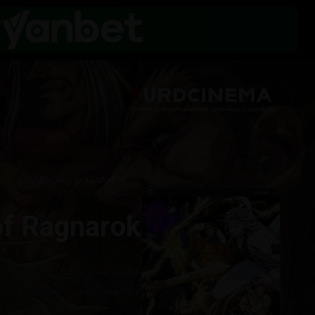
گەڕانەوە بۆ زنجیرەکان
of Ragnarok
‎هەموو هەزار ساڵێک جارێک خواوەن
چارەنووسی حەوت ملیۆن ساڵەی مێژ