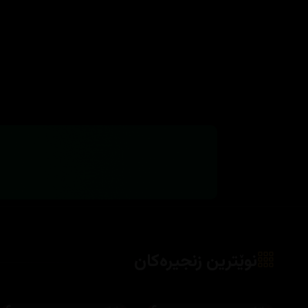
نوێترین زنجیرەکان