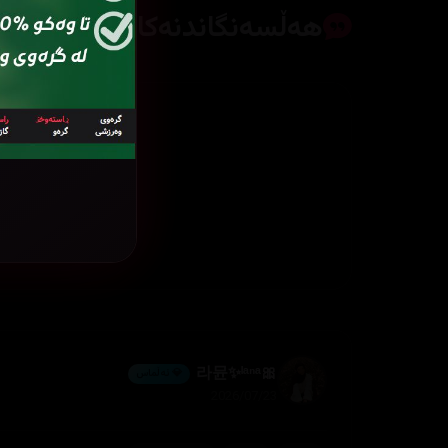
هەڵسەنگاندنەکان
🎀라뮨✨ˡᵃⁿᵃ
💎 ئەڵماس
2026/07/23