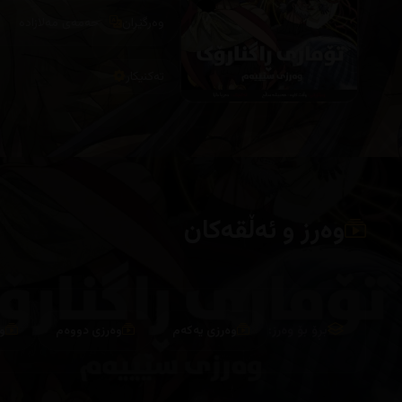
وەرگێران
حەمەی مەلازادە
تەکنیکار
وەرز و ئەڵقەکان
بڕۆ بۆ وەرز:
وەرزی یەکەم
وەرزی دووەم
و