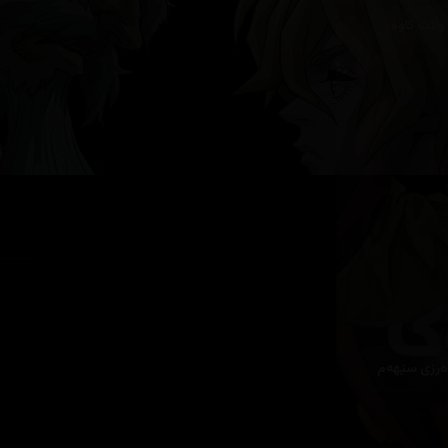
وڵات کاوە
ەرزی سێهەم