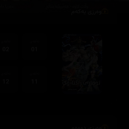
وەرزی یەکەم
ئەڵقەی
ئەڵقەی
02
01
ئەڵقەی
ئەڵقەی
12
11
وەرزی دووەم