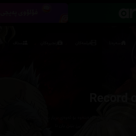
سەرەتا
فیلمەکان
زنجیرەکان
ستاف
Record 
دەکان لەئەنجوومەن کۆدەبنەوە بۆ ئەوەی بڕیار بدەن لەسەر
ووی مرۆڤایەتی ئایە کۆتایی پێ بێنن یان نا