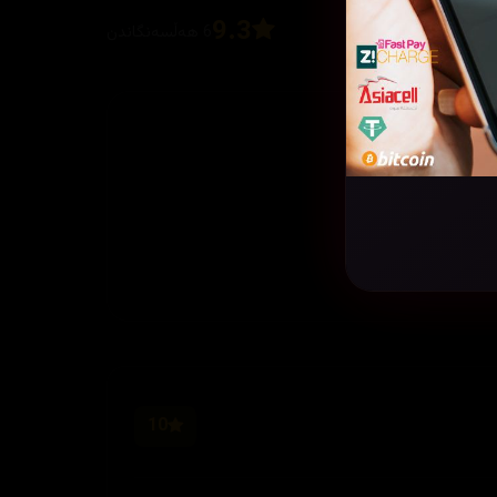
9.3
6 هەڵسەنگاندن
10