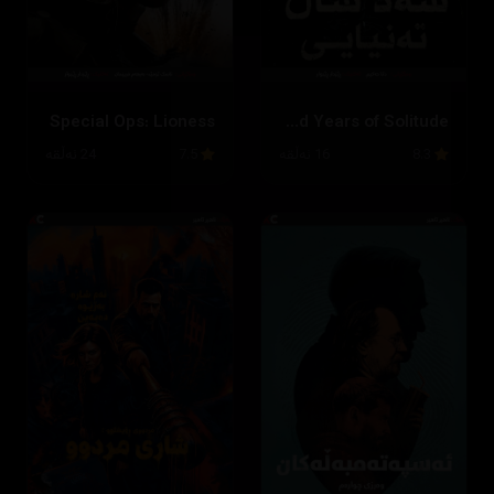
Special Ops: Lioness
One Hundred Years of Solitude
8.3
16 ئەڵقە
7.5
24 ئەڵقە