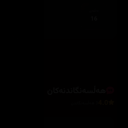
ئەڵقەی
16
هەڵسەنگاندنەکان
4.0
3 هەڵسەنگاندن