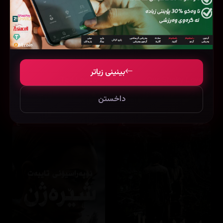
بینینی زیاتر
Ted Lasso
Our Sticky Love
8.2
12 ئەڵقە
8.7
44 ئەڵقە
داخستن