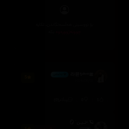
بۆ نووسینی هەڵسەنگاندن، تکایە
چوونەژوورەوە
بکە
🎀라뮨✨ˡᵃⁿᵃ
💎 ئەڵماس
5
2026/08/01
(0)
0
1
وەڵام
🪐 •تـیـن` 🪞