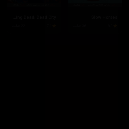
The Walking Dead: Dead City
Slow Horses
8.3
36 ئەڵقە
7.1
22 ئەڵقە