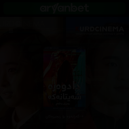
گەڕانەوە بۆ زنجیرەکان