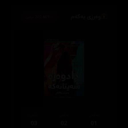
وەرزی یەکەم
202,689 بینین
ئەڵقەی
ئەڵقەی
ئەڵقەی
03
02
01