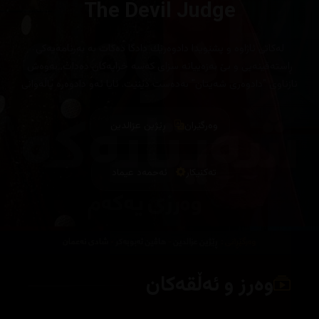
The Devil Judge
له‌كاتی ئاژاوه‌ و پشێویدا دادوه‌رێك دادگا ده‌كات به‌ به‌رنامه‌یه‌كی
ڕاسته‌قینه‌یی و بێ به‌زه‌ییانه‌ سزای كه‌سه‌ خراپه‌كان ده‌دات, به‌وه‌ش
نازناوی "دادوه‌ری شه‌یتان" به‌ده‌ست دێنێت. ئایا ئه‌و دادوه‌ره‌ پاڵه‌وانی
خه‌ڵكه‌ یان ئه‌هریمه‌نێكه‌ ده‌مامكی یاسا ده‌پۆشێت‌؟
وەرگێران
ڕێژین عزالدین
تەکنیکار
ئەحمەد عیماد
وەرز و ئەڵقەکان