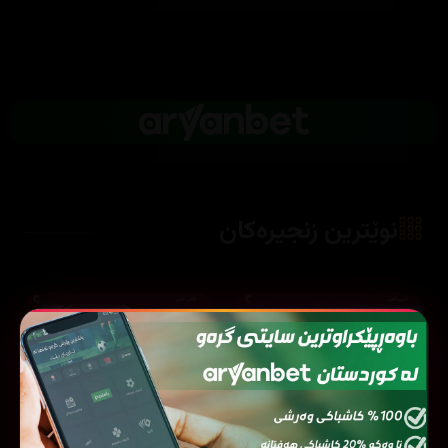
نوێترین زنجیرەکان