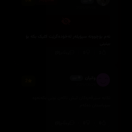
5
سپۆیلەر
🌟 نوێ
2026/07/08
ئەم بۆچوونە سپۆیلەر لەخۆدەگرێت کلیک بکە بۆ
بینینی
(0)
0
1
وەڵام
وانیان
🌟 نوێ
2
2026/06/28
تکایە سێرڤەرەکان ئیش ناکەن نوێی بکەنەوە
سوپاستان دەکەم
(0)
0
0
وەڵام