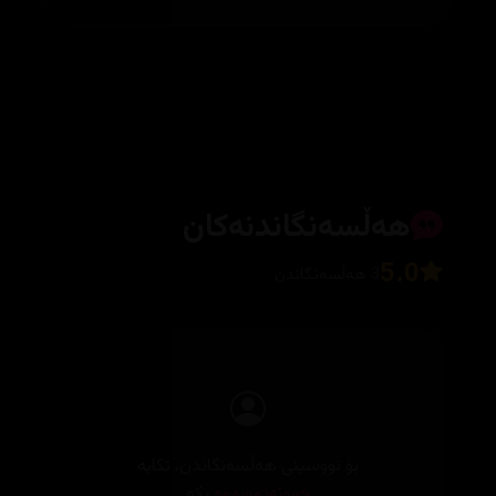
هەڵسەنگاندنەکان
5.0
3 هەڵسەنگاندن
بۆ نووسینی هەڵسەنگاندن، تکایە
چوونەژوورەوە
بکە