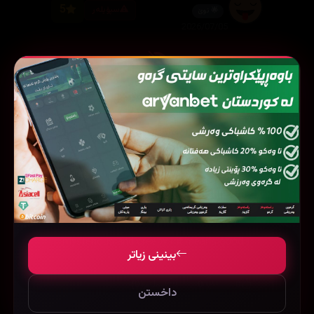
5
سپۆیلەر
🌟 نوێ
2026/07/05
ئەم بۆچوونە سپۆیلەر لەخۆدەگرێت کلیک بکە بۆ
بینینی
(0)
0
0
وەڵام
Shahla 🍂
🏆 زێڕین
7
2026/03/31
mysterious and creepy ( it means good ) 🩵
بینینی زیاتر
(0)
0
0
وەڵام
داخستن