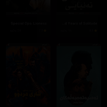
Special Ops: Lioness
One Hundred Years of Solitude
8.3
16 ئەڵقە
7.5
24 ئەڵقە