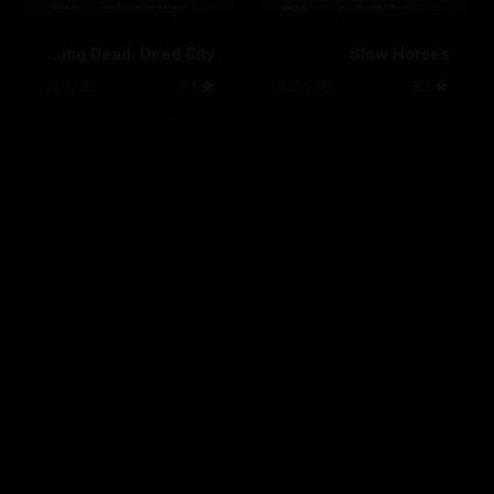
The Walking Dead: Dead City
Slow Horses
8.3
36 ئەڵقە
7.1
22 ئەڵقە