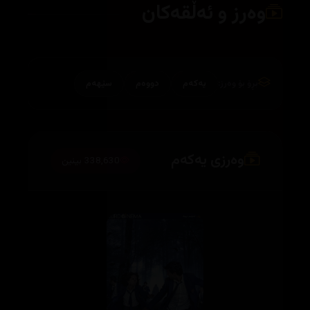
وەرز و ئەڵقەکان
بڕۆ بۆ وەرز:
یەکەم
دووەم
سێهەم
وەرزی یەکەم
338,630 بینین