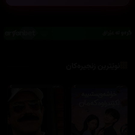
نوێترین زنجیرەکان