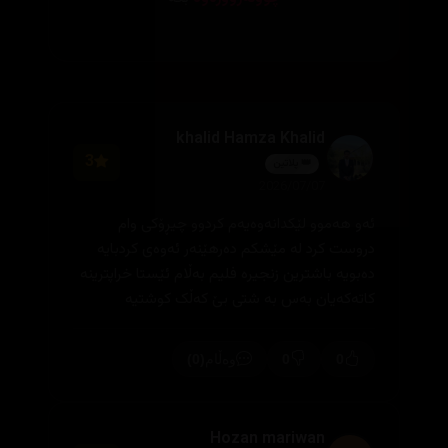
khalid Hamza Khalid
3
👑 پلاتین
2026/07/07
ئەو هەموو لێکدانەوەیەم کردوو چیڕۆکی وام
دروست کرد لە مێشکم دەرهێنەر ئەوەی کردبایە
دەبویە باشترین زنجیرە فلیم بەڵام ئێستا خراپترینە
کاتەکەیان بەس بە شتی بێ کەڵک کوشتیە
(0)
0
0
وەڵام
Hozan mariwan