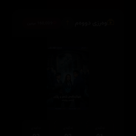
وەرزی دووەم
160,039 بینین
ئەڵقەی
ئەڵقەی
ئەڵقەی