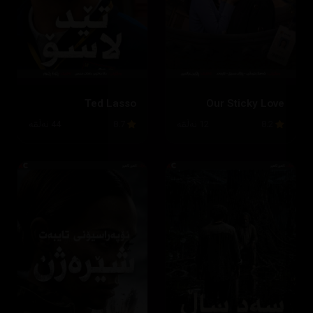
Ted Lasso
Our Sticky Love
8.2
12 ئەڵقە
8.7
44 ئەڵقە