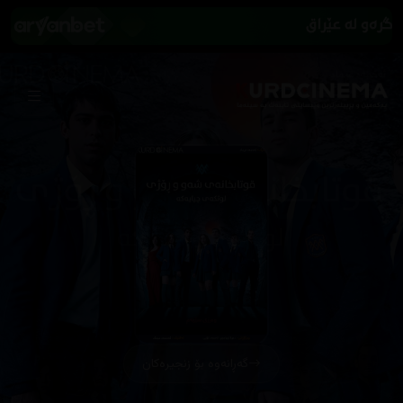
گەڕانەوە بۆ زنجیرەکان