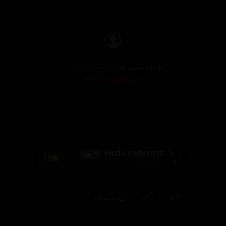
بۆ نووسینی هەڵسەنگاندن، تکایە
چوونەژوورەوە
بکە
Huda muhamad
🌟 نوێ
10
2026/07/30
(0)
0
0
وەڵام