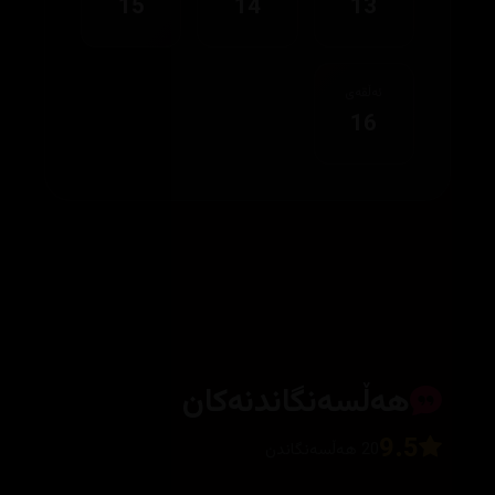
15
14
13
ئەڵقەی
16
هەڵسەنگاندنەکان
9.5
20 هەڵسەنگاندن