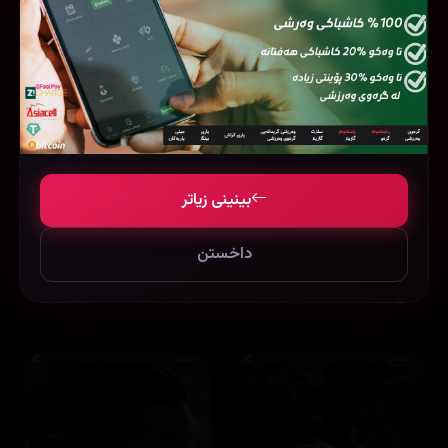
بینینی زیاتر
داخستن
Ted Lasso
Our Sticky Love
8.2
12 ئەڵقە
8.7
44 ئەڵقە