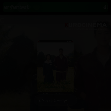
گەڕانەوە بۆ زنجیرەکان