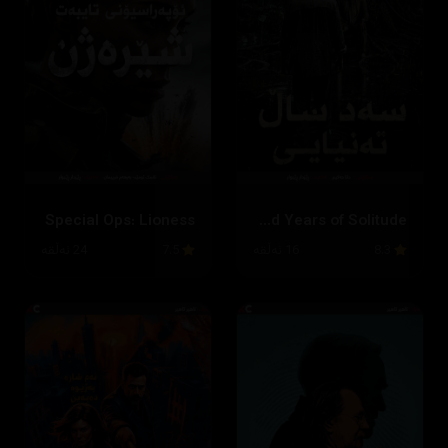
Special Ops: Lioness
One Hundred Years of Solitude
8.3
16 ئەڵقە
7.5
24 ئەڵقە