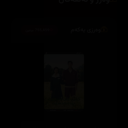
وەرزی یەکەم
755,459 بینین