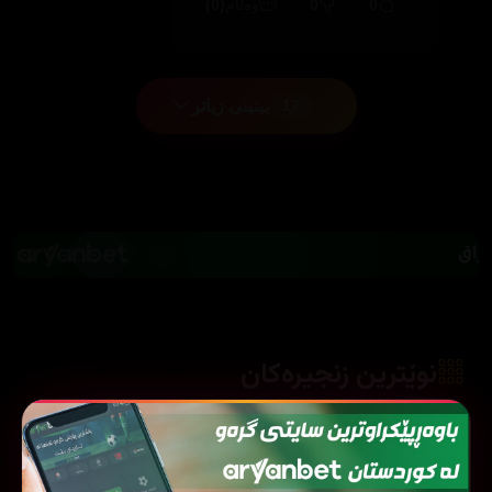
(0)
0
0
وەڵام
بینینی زیاتر
17
نوێترین زنجیرەکان