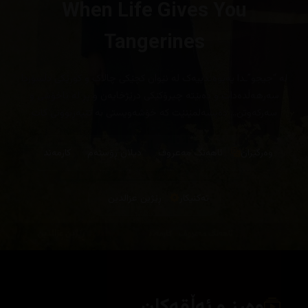
When Life Gives You
Tangerines
‎لە “جیجو”ـدا پەیوەندییەک لە نێوان کچێکی چالاک و کوڕێکی دڵسۆزدا
سەرهەڵدەدات و دەبێتە چیرۆکێکی درێژخایەن و پڕ لە ناخۆشی و
سەرکەوتن... دەیسەلمێنێت کە خۆشەویستی بە تێپەڕبوونی کات
دەمێنێتەوە
وەرگێران
ئاهەنگ مەعروف
دیلان ڕۆستەم
کارمەند
تەکنیکار
ڕێژین عزالدین
وەرز و ئەڵقەکان