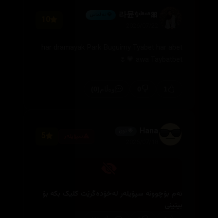
🎀라뮨✨ˡᵃⁿᵃ
💎 ئەڵماس
10
2026/07/22
har dramayak Park Buguimy Tyabet har abet
awa Taybatbet 💗🌷
(0)
0
1
وەڵام
Hana
🌟 نوێ
5
سپۆیلەر
2026/07/18
ئەم بۆچوونە سپۆیلەر لەخۆدەگرێت کلیک بکە بۆ
بینینی