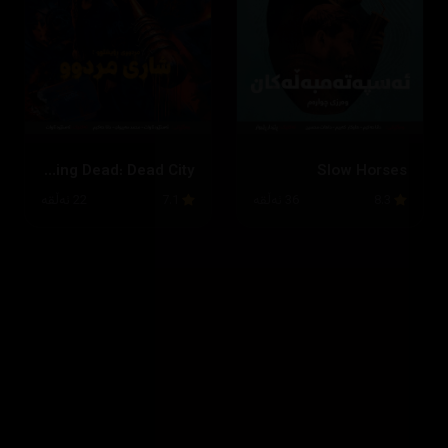
The Walking Dead: Dead City
Slow Horses
8.3
36 ئەڵقە
7.1
22 ئەڵقە