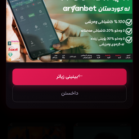
بینینی زیاتر
داخستن
Special Ops: Lioness
One Hundred Years of Solitude
8.3
16 ئەڵقە
7.5
24 ئەڵقە