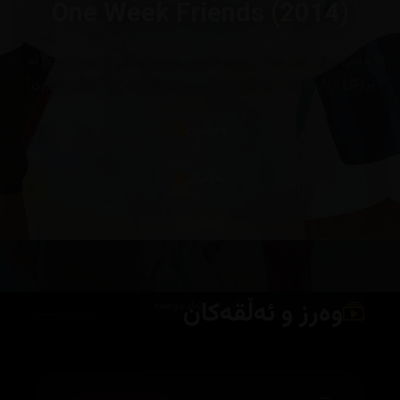
One Week Friends (2014)
هاسی یوکی حەز دەکات ببێتە هاوڕێی هاوپۆلەکەی فوجیما کاوری لە
پڕێکدا بڕیار دەدات کە داوای لێبکات ببێتە هاوڕێی، ئایە دەبنە هاوڕێ؟
وەرگێران
تەکنیکار
وەرز و ئەڵقەکان