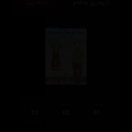
وەرزی یەکەم
24,079 بینین
ئەڵقەی
ئەڵقەی
ئەڵقەی
03
02
01