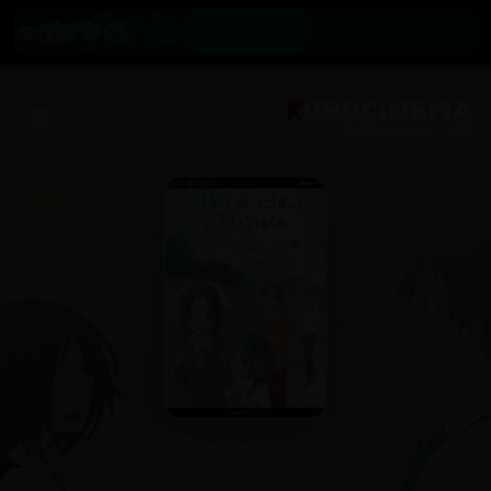
گەڕانەوە بۆ زنجیرەکان