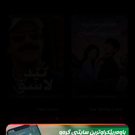
Ted Lasso
Our Sticky Love
8.2
12 ئەڵقە
8.7
44 ئەڵقە