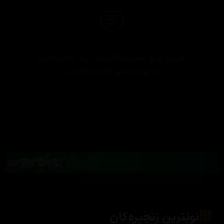
هێشتا هیچ هەڵسەنگاندنێک نییە. یەکەم کەس
بە بۆ نووسینی هەڵسەنگاندن!
نوێترین زنجیرەکان