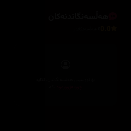
هەڵسەنگاندنەکان
0.0
0 هەڵسەنگاندن
بۆ نووسینی هەڵسەنگاندن، تکایە
چوونەژوورەوە
بکە