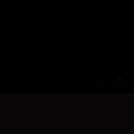
سەرەتا
زیاتر
سەرەتا
ڕەنگ
چوونەژوورەوە