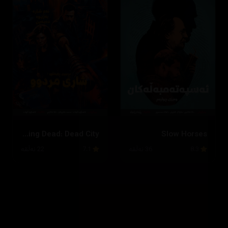
The Walking Dead: Dead City
Slow Horses
8.3
36 ئەڵقە
7.1
22 ئەڵقە