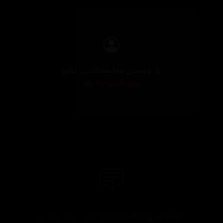
بۆ نووسینی هەڵسەنگاندن، تکایە
چوونەژوورەوە
بکە
هێشتا هیچ هەڵسەنگاندنێک نییە. یەکەم کەس