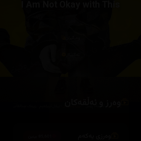
I Am Not Okay with This
none
وەرگێران
تەکنیکار
وەرز و ئەڵقەکان
وەرزی یەکەم
85,601 بینین