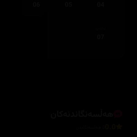
06
05
04
ئەڵقەی
07
هەڵسەنگاندنەکان
0.0
0 هەڵسەنگاندن