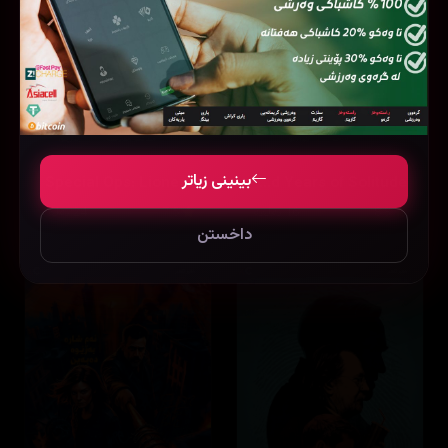
بینینی زیاتر
Special Ops: Lioness
One Hundred Years of Solitude
8.3
16 ئەڵقە
7.5
24 ئەڵقە
داخستن