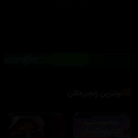
بە بۆ نووسینی هەڵسەنگاندن!
نوێترین زنجیرەکان