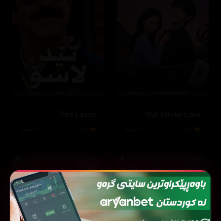
Ted Lasso
Our Sticky Love
8.2
12 ئەڵقە
8.7
44 ئەڵقە