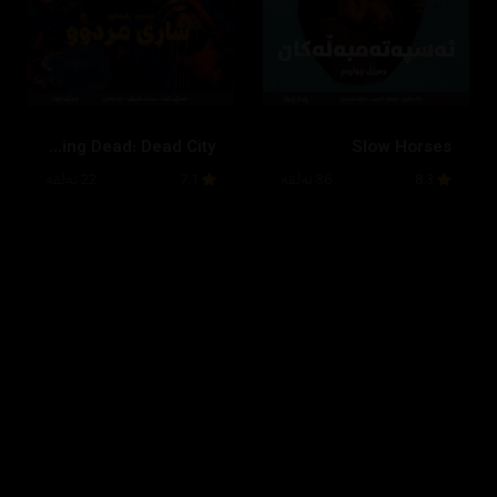
The Walking Dead: Dead City
Slow Horses
8.3
36 ئەڵقە
7.1
22 ئەڵقە