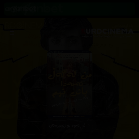
گەڕانەوە بۆ زنجیرەکان