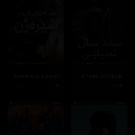
Special Ops: Lioness
One Hundred Years of Solitude
8.3
16 ئەڵقە
7.5
24 ئەڵقە