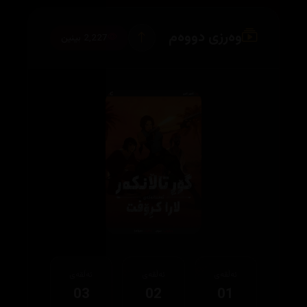
وەرزی دووەم
2,227 بینین
ئەڵقەی
ئەڵقەی
ئەڵقەی
03
02
01