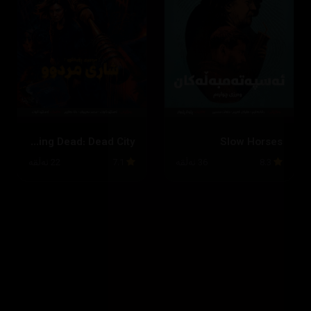
The Walking Dead: Dead City
Slow Horses
8.3
36 ئەڵقە
7.1
22 ئەڵقە