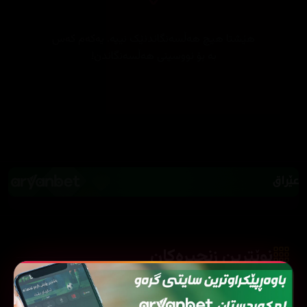
هێشتا هیچ هەڵسەنگاندنێک نییە. یەکەم کەس
بە بۆ نووسینی هەڵسەنگاندن!
نوێترین زنجیرەکان