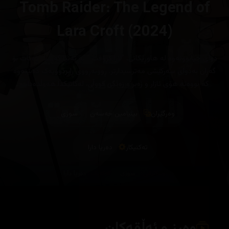
Tomb Raider: The Legend of
Lara Croft (2024)
دوای جیابوونەوە لە هاوڕێکانی، "لارا کڕۆفت " بە تەنیا گەشت دەکات بۆ
گەڕان بەدوای سەرکێشی مەترسیدارتر. ڕووبەڕووی ڕابردوویەک دەبێتەوە
کە بووەتە هۆی ئازار و زەبر و زەنگی قووڵی، لەکاتێکدا هەوڵدەدات
نهێنیەکی کۆن ئاشکرا بکات
وەرگێران
بینیامین حەسەن
سوزی
تەکنیکار
دەریا دارا
وەرز و ئەڵقەکان