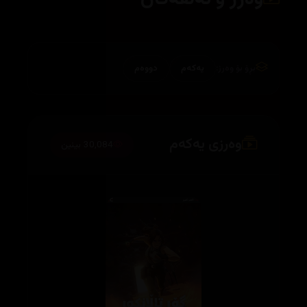
بڕۆ بۆ وەرز:
یەکەم
دووەم
وەرزی یەکەم
30,084 بینین