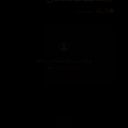
0.0
0 هەڵسەنگاندن
بۆ نووسینی هەڵسەنگاندن، تکایە
چوونەژوورەوە
بکە