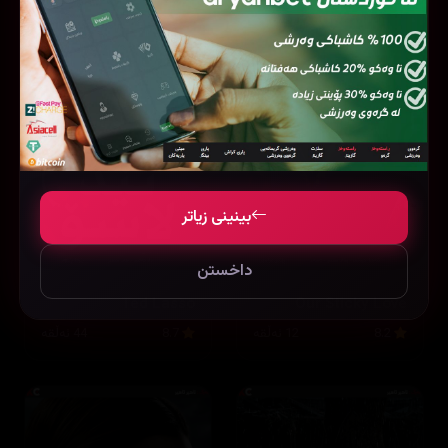
بینینی زیاتر
داخستن
Ted Lasso
Our Sticky Love
8.2
12 ئەڵقە
8.7
44 ئەڵقە