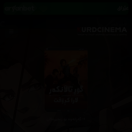
گەڕانەوە بۆ زنجیرەکان