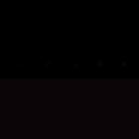
سەرەتا
زیاتر
سەرەتا
ڕەنگ
چوونەژوورەوە