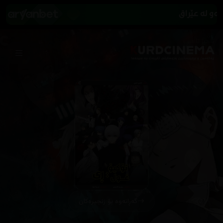
گەڕانەوە بۆ زنجیرەکان