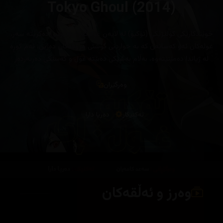
Tokyo Ghoul (2014)
خوێندکارێکی کۆلێژێکی (تۆکیۆ) لە لایەن غولێکەوە هێرشی دەکرێتە سەر،
غولەکان ئەو کەسانەن کە بە خواردنی گۆشتی مرۆڤەکان دەژین، ئەم کوڕە
لە ژیاندا دەمێنێتەوە، بەڵام بەشێکی دەبێتە غول و کەسێکی دەربەردەر
وەرگێران
تەکنیکار
دەریا دارا
وەرز و ئەڵقەکان