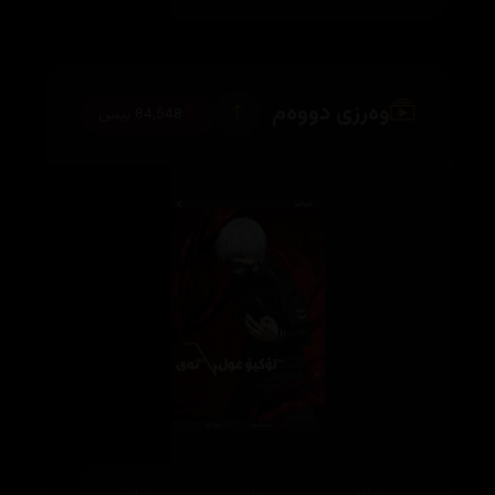
وەرزی دووەم
84,548 بینین