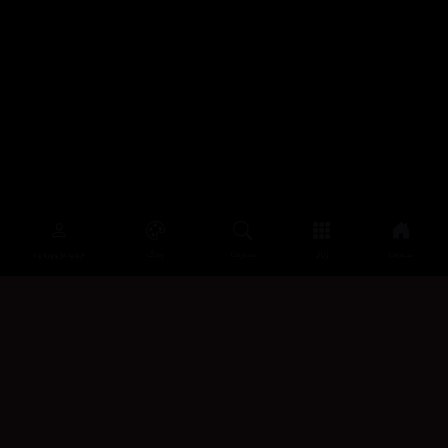
سەرەتا
زیاتر
سەرەتا
ڕەنگ
چوونەژوورەوە