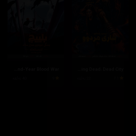
Bleach: Thousand-Year Blood War
The Walking Dead: Dead City
7.1
22 ئەڵقە
9
40 ئەڵقە