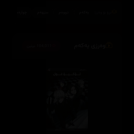
بڕۆ بۆ وەرز:
یەکەم
دووەم
سێهەم
چوارەم
وەرزی یەکەم
104,011 بینین