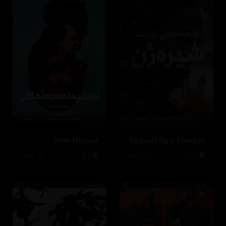
Slow Horses
Special Ops: Lioness
7.5
24 ئەڵقە
8.3
36 ئەڵقە