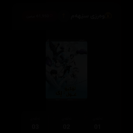
وەرزی سێهەم
61,950 بینین
ئەڵقەی
ئەڵقەی
ئەڵقەی
03
02
01