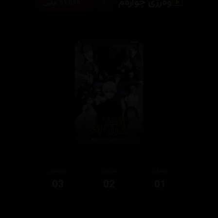
وەرزی چوارەم
51,535 بینین
ئەڵقەی
ئەڵقەی
ئەڵقەی
03
02
01