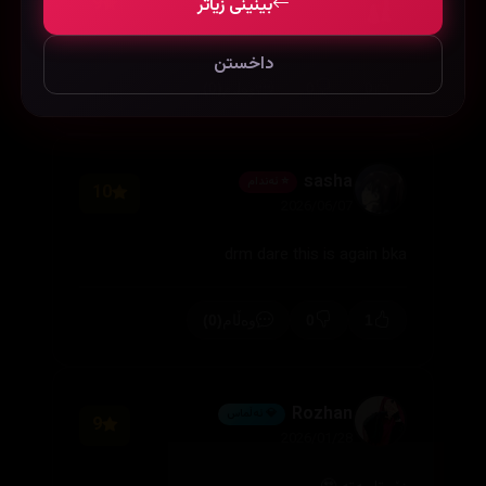
9
بینینی زیاتر
2026/07/23
داخستن
(0)
0
0
وەڵام
sasha
⭐ ئەندام
10
2026/06/07
drm dare this is again bka
(0)
0
1
وەڵام
Rozhan
💎 ئەڵماس
9
2026/01/28