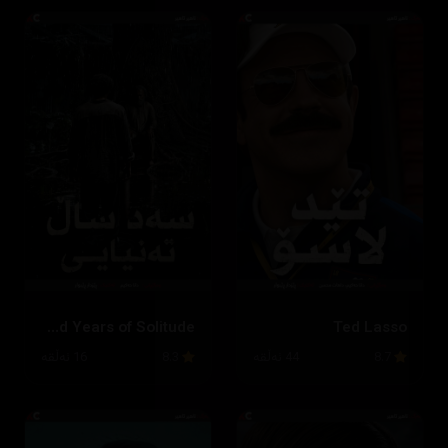
One Hundred Years of Solitude
Ted Lasso
8.7
44 ئەڵقە
8.3
16 ئەڵقە