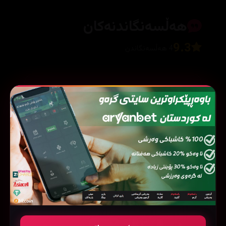
هەڵسەنگاندنەکان
9.3
4 هەڵسەنگاندن
بۆ نووسینی هەڵسەنگاندن، تکایە
چوونەژوورەوە
بکە
🎀라뮨✨ˡᵃⁿᵃ
💎 ئەڵماس