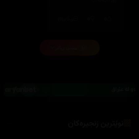
زۆر تایبەتە 🥹
(0)
0
0
وەڵام
بینینی زیاتر
1
نوێترین زنجیرەکان