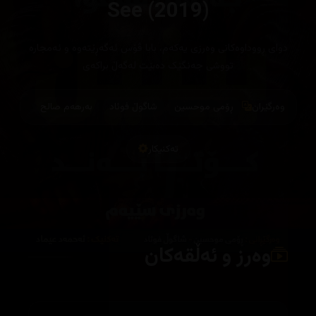
See (2019)
دوای ڕووداوەکانی وەرزی یەکەم، بابا ڤۆس ئەگەڕێتەوە و ئەمجارە
تووشی جەنگێک دەبێت لەگەڵ براکەی
وەرگێران
ڕۆمی موحسین
شاگوڵ فوئاد
بەرهەم صالح
تەکنیکار
وەرز و ئەڵقەکان