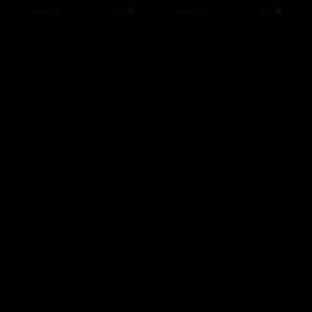
8.3
36 ئەڵقە
7.1
22 ئەڵقە