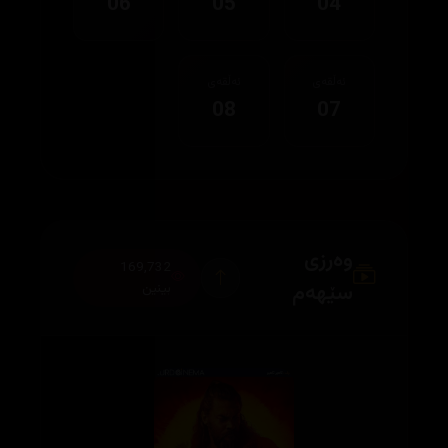
06
05
04
ئەڵقەی
ئەڵقەی
08
07
وەرزی
169,732
سێهەم
بینین