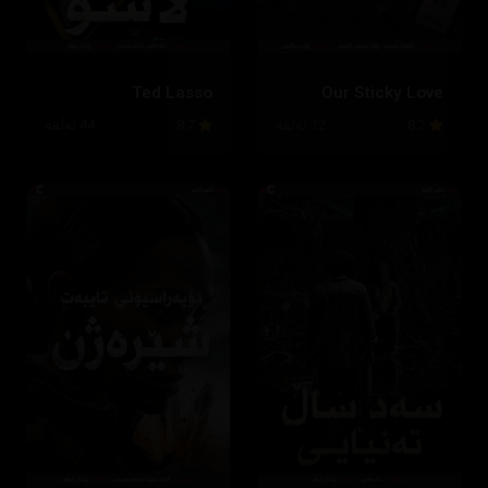
Ted Lasso
Our Sticky Love
8.2
12 ئەڵقە
8.7
44 ئەڵقە