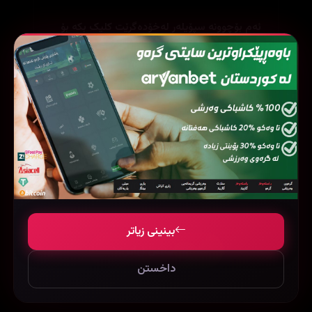
ئەم بۆچوونە سپۆیلەر لەخۆدەگرێت کلیک بکە بۆ
بینینی
(0)
0
0
وەڵام
Barez
🌟 نوێ
7
2026/04/18
(0)
0
1
وەڵام
بینینی زیاتر
بینینی زیاتر
2
داخستن