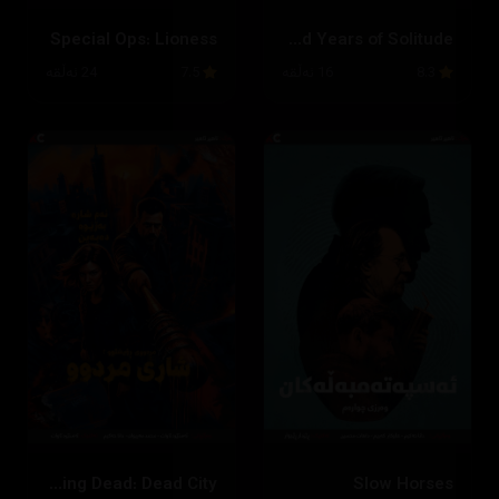
Special Ops: Lioness
One Hundred Years of Solitude
8.3
16 ئەڵقە
7.5
24 ئەڵقە
The Walking Dead: Dead City
Slow Horses