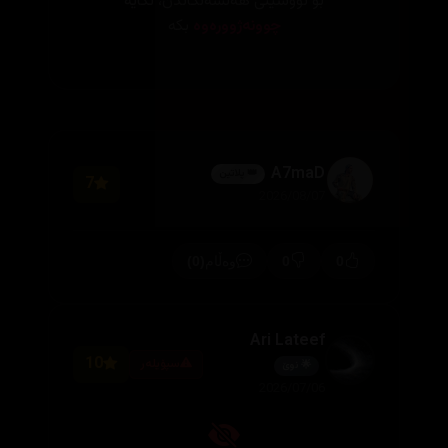
بۆ نووسینی هەڵسەنگاندن، تکایە
چوونەژوورەوە
بکە
A7maD
👑 پلاتین
7
2026/08/07
(0)
0
0
وەڵام
Ari Lateef
10
سپۆیلەر
🌟 نوێ
2026/07/06