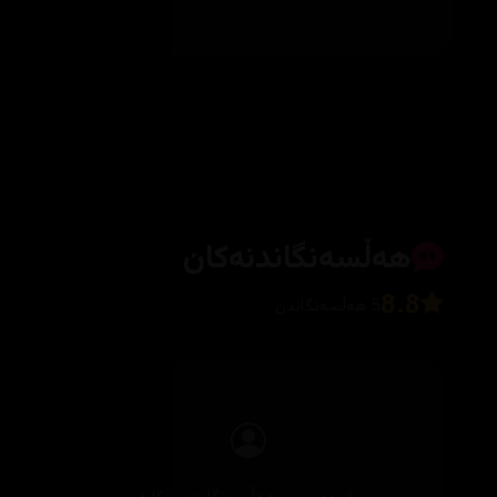
هەڵسەنگاندنەکان
8.8
5 هەڵسەنگاندن