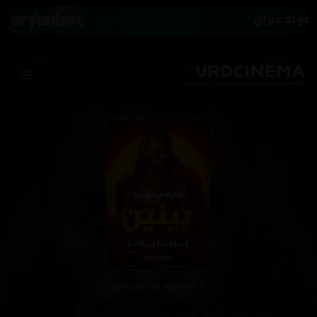
گەڕانەوە بۆ زنجیرەکان