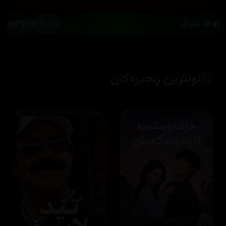
نوێترین زنجیرەکان