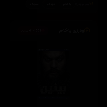
بڕۆ بۆ وەرز:
یەکەم
دووەم
سێهەم
وەرزی یەکەم
614,503 بینین