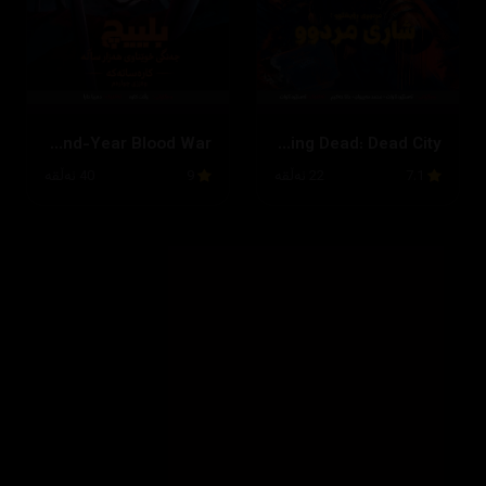
Bleach: Thousand-Year Blood War
The Walking Dead: Dead City
7.1
22 ئەڵقە
9
40 ئەڵقە