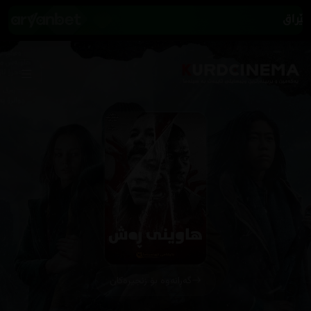
گەڕانەوە بۆ زنجیرەکان