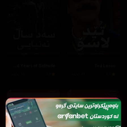
One Hundred Years of Solitude
Ted Lasso
8.7
44 ئەڵقە
8.3
16 ئەڵقە