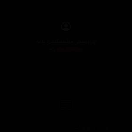
بۆ نووسینی هەڵسەنگاندن، تکایە
چوونەژوورەوە
بکە
هێشتا هیچ هەڵسەنگاندنێک نییە. یەکەم کەس