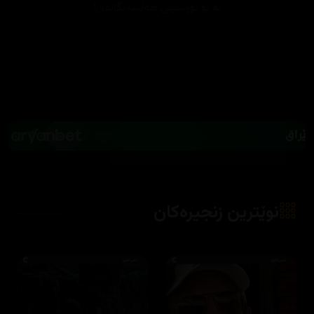
بە بۆ نووسینی هەڵسەنگاندن!
نوێترین زنجیرەکان