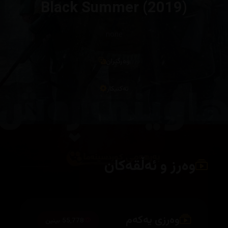
Black Summer (2019)
none
وەرگێران
تەکنیکار
وەرز و ئەڵقەکان
وەرزی یەکەم
55,778 بینین