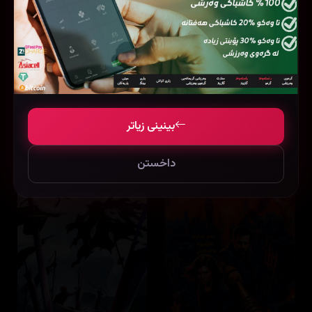
بینینی زیاتر
Slow Horses
Special Ops: Lioness
7.5
24 ئەڵقە
8.3
36 ئەڵقە
داخستن