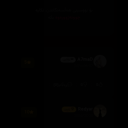
بۆ نووسینی هەڵسەنگاندن، تکایە
چوونەژوورەوە
بکە
A7maD
👑 پلاتین
5
2026/08/07
(0)
0
0
وەڵام
Redyar
🏆 زێڕین
10
2026/07/25