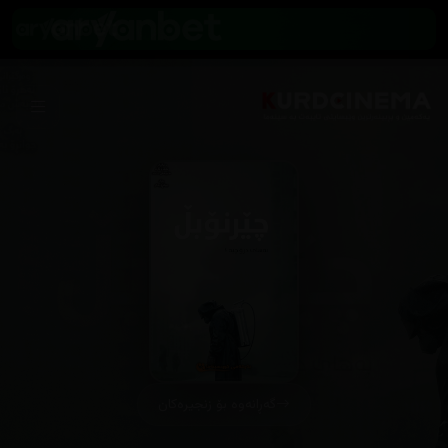
گەڕانەوە بۆ زنجیرەکان