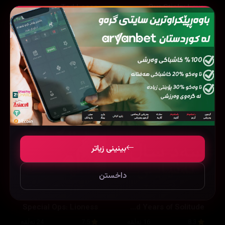
Ted Lasso
Our Sticky Love
8.2
12 ئەڵقە
8.7
44 ئەڵقە
بینینی زیاتر
داخستن
Special Ops: Lioness
One Hundred Years of Solitude
8.3
16 ئەڵقە
7.5
24 ئەڵقە