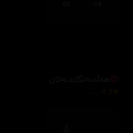
05
04
هەڵسەنگاندنەکان
9.0
5 هەڵسەنگاندن