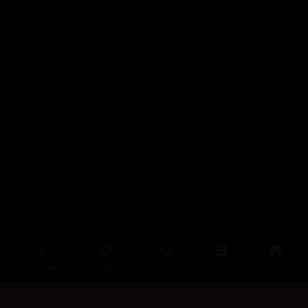
سەرەتا
زیاتر
سەرەتا
ڕەنگ
چوونەژوورەوە