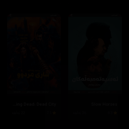
The Walking Dead: Dead City
Slow Horses
8.3
36 ئەڵقە
7.1
22 ئەڵقە