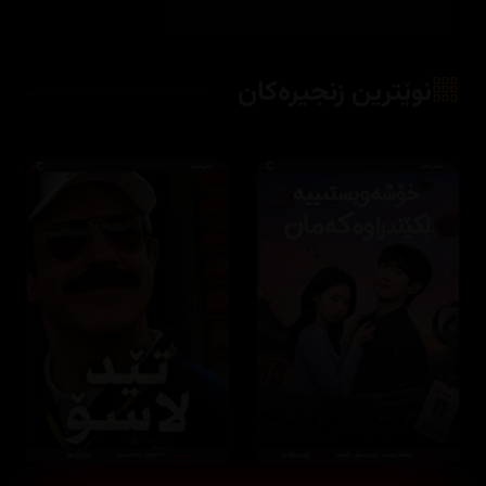
نوێترین زنجیرەکان