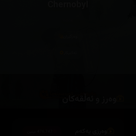
Chernobyl
none
وەرگێران
تەکنیکار
وەرز و ئەڵقەکان
وەرزی یەکەم
476,747 بینین